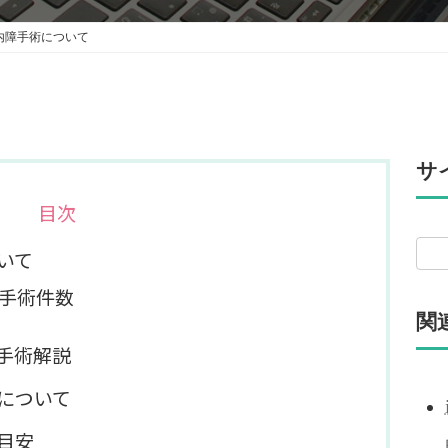
内障手術について
サ
目次
いて
手術件数
関
手術解説
について
目安