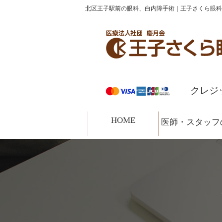
コ
ナ
北区王子駅前の眼科、白内障手術｜王子さくら眼科
HOME
診療案内
医師・スタッフの紹介
ン
ビ
テ
ゲ
ン
ー
ツ
シ
へ
ョ
ス
ン
クレジ
キ
に
ッ
移
HOME
プ
動
医師・スタッフ