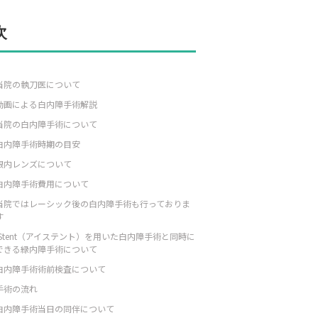
次
当院の執刀医について
動画による白内障手術解説
当院の白内障手術について
白内障手術時期の目安
眼内レンズについて
白内障手術費用について
当院ではレーシック後の白内障手術も行っておりま
す
iStent（アイステント）を用いた白内障手術と同時に
できる緑内障手術について
白内障手術術前検査について
手術の流れ
白内障手術当日の同伴について