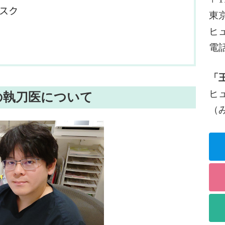
スク
東京
ヒ
電
「
ヒ
の執刀医について
（