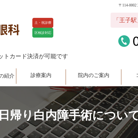
〒114-00
院内のご案内
コラム
スタ
「王子駅
土・祝診療
区検診対応
ットカード決済が可能です
診療案内
院内のご案内
の紹介
日帰り白内障手術につい