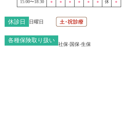
15:00〜18:30
●
●
●
●
●
●
休
●
休診日
日曜日
各種保険取り扱い
社保·国保·生保