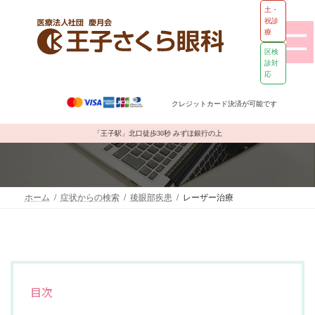
土・
祝診
療
区検
診対
応
コ
ナ
ン
ビ
クレジットカード決済が可能です
テ
ゲ
ン
ー
レーザー治療
ツ
シ
「王子駅」北口徒歩30秒 みずほ銀行の上
へ
ョ
ス
ン
キ
に
ッ
移
ホーム
症状からの検索
後眼部疾患
レーザー治療
プ
動
目次