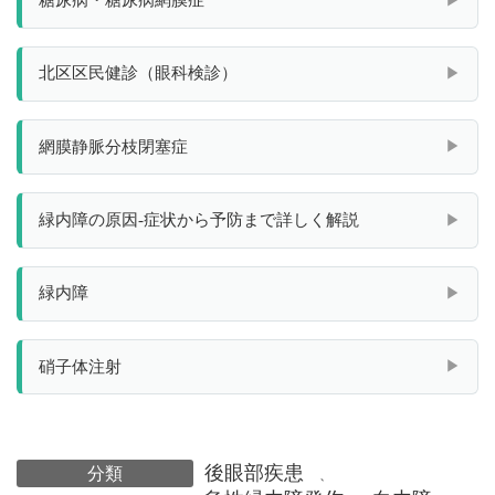
北区区民健診（眼科検診）
網膜静脈分枝閉塞症
緑内障の原因-症状から予防まで詳しく解説
緑内障
硝子体注射
後眼部疾患
分類
、