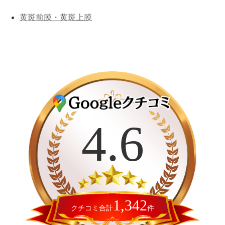
黄斑前膜・黄斑上膜
カ
バ
ー
4.6
リ
ン
ク
1,342
クチコミ合計
件