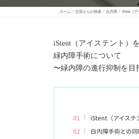
ホーム
症状からの検索
白内障
iSten
iStent（アイステン
緑内障手術について
〜緑内障の進行抑制を目
iStent（アイス
白内障手術との同