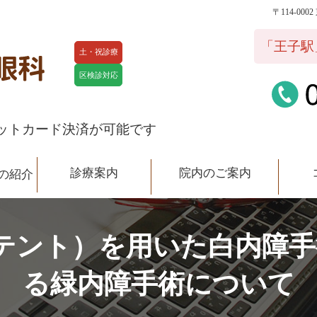
〒114-00
院内のご案内
コラム
スタ
「王子駅
土・祝診療
区検診対応
ットカード決済が可能です
診療案内
院内のご案内
の紹介
アイステント）を用いた白内障
る緑内障手術について