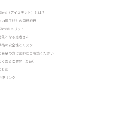
iStent（アイステント）とは？
白内障手術との同時施行
iStentのメリット
対象となる患者さん
手術の安全性とリスク
ご希望の方は医師にご相談ください
よくあるご質問（Q&A）
まとめ
関連リンク