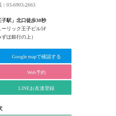
話：
03-6903-2663
王子駅」北口徒歩30秒
ューリック王子ビル5F
みずほ銀行の上）
Google mapで確認する
Web予約
LINEお友達登録
次