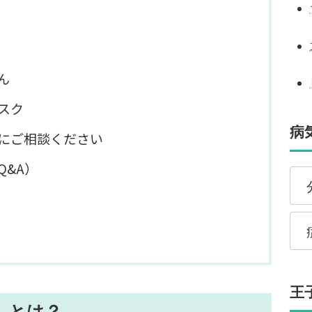
ん
スク
病
にご相談ください
Q&A）
分
症
王
ト）とは？