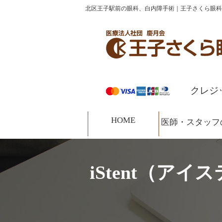
コ
ナ
北区王子駅前の眼科、白内障手術｜王子さくら眼科
HOME
診療案内
医師・スタッフの紹介
ン
ビ
テ
ゲ
ン
ー
ツ
シ
へ
ョ
ス
ン
クレジ
キ
に
ッ
移
HOME
プ
動
医師・スタッフ
iStent（