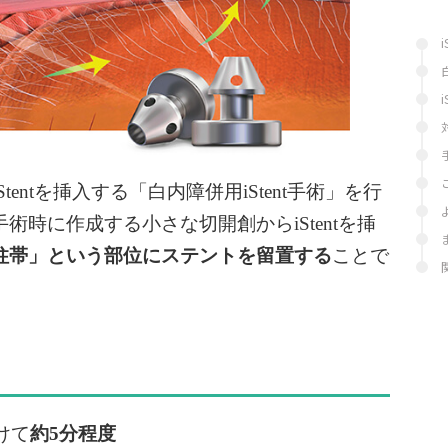
entを挿入する「白内障併用iStent手術」を行
時に作成する小さな切開創からiStentを挿
柱帯」という部位にステントを留置する
ことで
けて
約5分程度