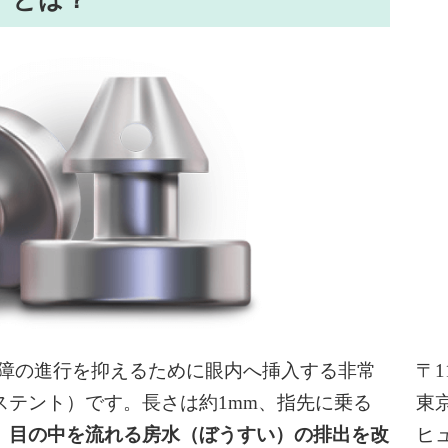
緑内障の進行を抑えるために眼内へ挿入する非常
〒11
ステント）です。長さは約1mm、指先に乗る
東京
、
目の中を流れる房水（ぼうすい）の排出を改
ヒ