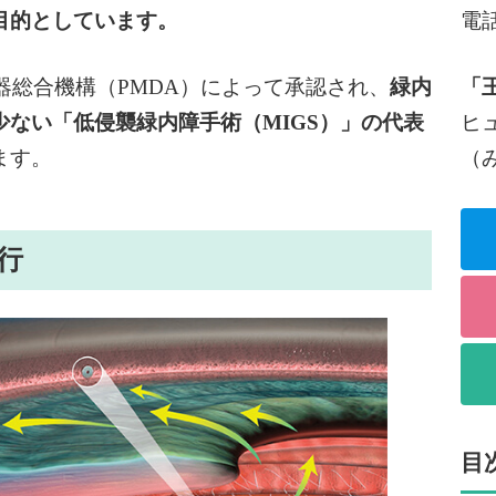
目的としています。
電
機器総合機構（PMDA）によって承認され、
緑内
「
ない「低侵襲緑内障手術（MIGS）」の代表
ヒ
ます。
（
行
目