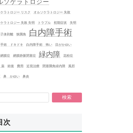
ルソケラトロジー
ケラトロジー リスク
オルソケラトロジー 失敗
ケラトロジー 失敗 失明
トラブル
初期症状
失明
白内障手術
硝子体剥離
狭隅角
障手術 ドキドキ
白内障手術 怖い
目がかゆい
緑内障
病網膜症
網膜静脈閉塞症
花粉症
 薬
術後
費用
近視治療
閉塞隅角緑内障
風邪
圧
鼻 かゆい
鼻炎
検索
目次