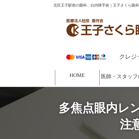
コ
ナ
北区王子駅前の眼科、白内障手術｜王子さくら眼科
HOME
診療案内
医師・スタッフの紹介
ン
ビ
テ
ゲ
ン
ー
ツ
シ
へ
ョ
ス
ン
クレジ
キ
に
ッ
移
HOME
プ
動
医師・スタッフ
多焦点眼内レ
注