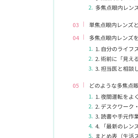
多焦点眼内レン
単焦点眼内レンズ
多焦点眼内レンズ
1. 自分のライ
2. 術前に「見
3. 担当医と相談
どのような多焦点
1. 夜間運転をよ
2. デスクワー
3. 読書や手元
4. 「最新のレ
まとめ表（生活