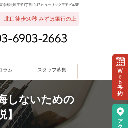
02 東京都北区王子1丁目10-17 ヒューリック王子ビル5F
ッフ募集
」北口徒歩30秒 みずほ銀行の上
コラム
スタッフ募集
悔しないための
説】