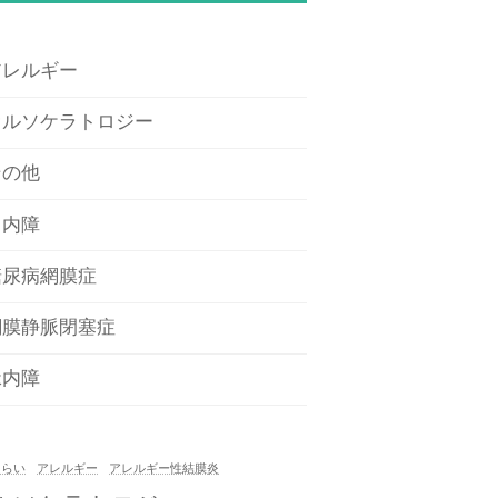
アレルギー
オルソケラトロジー
その他
白内障
糖尿病網膜症
網膜静脈閉塞症
緑内障
もらい
アレルギー
アレルギー性結膜炎