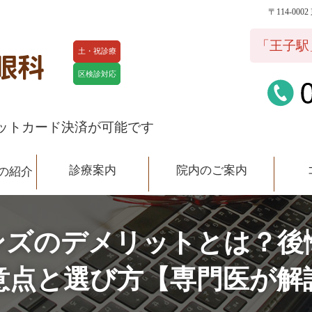
〒114-00
院内のご案内
コラム
スタ
「王子駅
土・祝診療
区検診対応
ットカード決済が可能です
診療案内
院内のご案内
の紹介
ンズのデメリットとは？後
意点と選び方【専門医が解