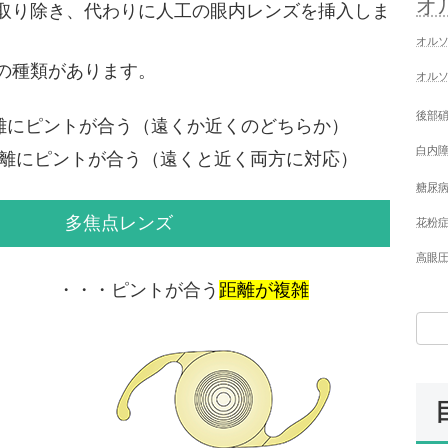
オ
取り除き、代わりに人工の眼内レンズを挿入しま
オルソ
の種類があります。
オルソ
後部
離にピントが合う（遠くか近くのどちらか）
白内
離にピントが合う（遠くと近く両方に対応）
糖尿
多焦点レンズ
花粉症
高眼
・・・ピントが合う
距離が複雑