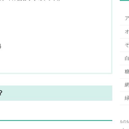
科
？
もの