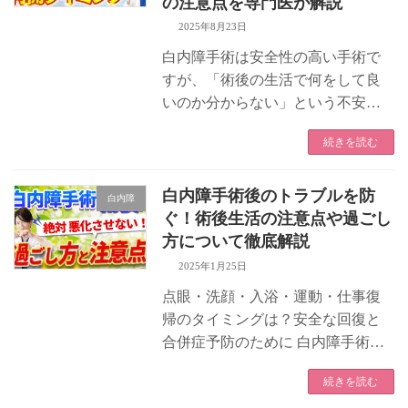
の注意点を専門医が解説
2025年8月23日
白内障手術は安全性の高い手術で
すが、「術後の生活で何をして良
いのか分からない」という不安を
お持ちの方は多いです。 ここで
続きを読む
は、実際に手術後に多く寄せられ
る質問に基づき、安心して生活で
きるようにポイントをまとめま
白内障手術後のトラブルを防
白内障
す。 目次 […]
ぐ！術後生活の注意点や過ごし
方について徹底解説
2025年1月25日
点眼・洗顔・入浴・運動・仕事復
帰のタイミングは？安全な回復と
合併症予防のために 白内障手術は
短時間で視力を回復できる非常に
続きを読む
有用な治療ですが、眼の組織はデ