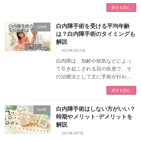
内障」と「白内障」は、共に目の
続きを読む
病気であり、高齢になると発症す
ることが一般的です。 しかし、こ
れらの疾患は原因や症状、治療法
白内障手術を受ける平均年齢
白内障
が異な […]
は？白内障手術のタイミングも
解説
2023年5月11日
白内障は、加齢や病気などによっ
て引き起こされる目の疾患で、そ
の治療法として主に手術が行われ
ます。 しかし、多くの人が「白内
続きを読む
障手術の適切な時期っていつ？」
「一般的な手術の年齢って何歳な
んだろう？」と疑問を抱いている
白内障手術はしない方がいい？
白内障
でしょう […]
時期やメリット･デメリットを
解説
2023年5月7日