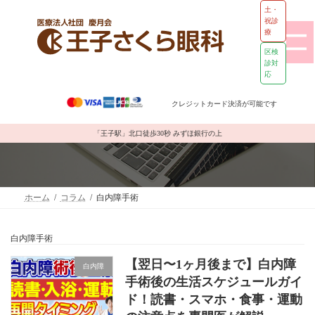
土・
祝診
療
区検
診対
応
コ
ナ
ン
ビ
クレジットカード決済が可能です
テ
ゲ
ン
ー
コラム
ツ
シ
「王子駅」北口徒歩30秒 みずほ銀行の上
へ
ョ
ス
ン
キ
に
ッ
移
ホーム
コラム
白内障手術
プ
動
白内障手術
【翌日〜1ヶ月後まで】白内障
白内障
手術後の生活スケジュールガイ
ド！読書・スマホ・食事・運動