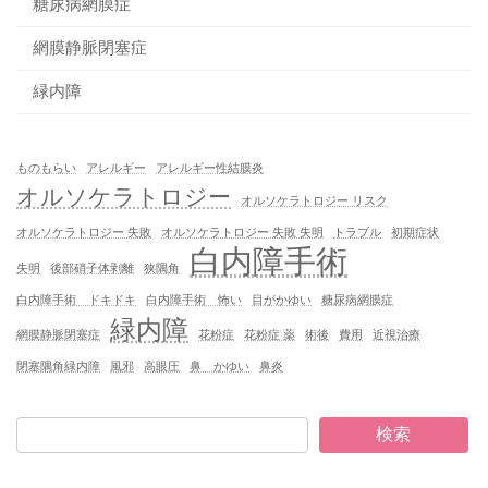
糖尿病網膜症
網膜静脈閉塞症
緑内障
ものもらい
アレルギー
アレルギー性結膜炎
オルソケラトロジー
オルソケラトロジー リスク
オルソケラトロジー 失敗
オルソケラトロジー 失敗 失明
トラブル
初期症状
白内障手術
失明
後部硝子体剥離
狭隅角
白内障手術 ドキドキ
白内障手術 怖い
目がかゆい
糖尿病網膜症
緑内障
網膜静脈閉塞症
花粉症
花粉症 薬
術後
費用
近視治療
閉塞隅角緑内障
風邪
高眼圧
鼻 かゆい
鼻炎
検索