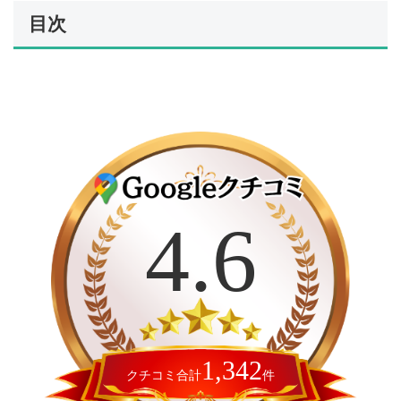
目次
カ
バ
ー
4.6
リ
ン
ク
1,342
クチコミ合計
件