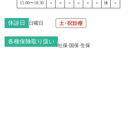
15:00〜18:30
●
●
●
●
●
●
休
●
休診日
日曜日
各種保険取り扱い
社保·国保·生保