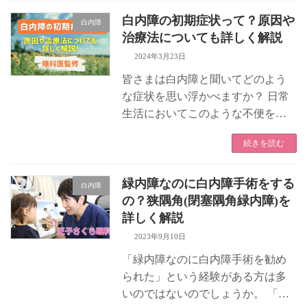
リケートであり、油断すると感染
症や出血などのリスクを招くこと
白内障の初期症状って？原因や
白内障
がありま […]
治療法についても詳しく解説
2024年3月23日
皆さまは白内障と聞いてどのよう
な症状を思い浮かべますか？ 日常
生活においてこのような不便を感
じておられる方も多いのではない
続きを読む
でしょうか。あるいは身内の方や
知り合いの方から白内障手術をし
たという話を聞かれている方もお
緑内障なのに白内障手術をする
白内障
られるか […]
の？狭隅角(閉塞隅角緑内障)を
詳しく解説
2023年9月10日
「緑内障なのに白内障手術を勧め
られた」という経験がある方は多
いのではないのでしょうか。 「緑