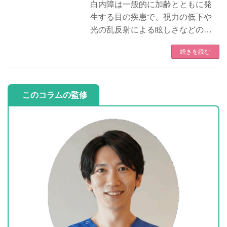
白内障は一般的に加齢とともに発
生する目の疾患で、視力の低下や
光の乱反射による眩しさなどの症
状が現れます。 白内障手術は、こ
続きを読む
れらの症状を改善し、視力を回復
させるために行われる治療法で
す。 ただし、手術をするかどうか
やそのタ […]
このコラムの監修