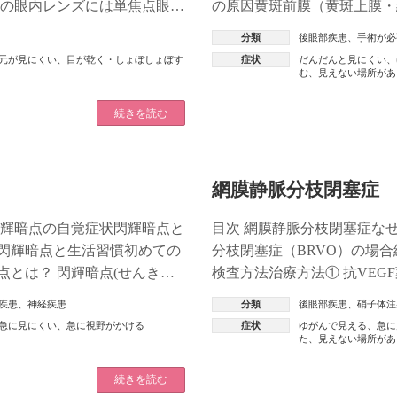
この眼内レンズには単焦点眼内
の原因黄斑前膜（黄斑上膜・
[…]
のセルフチェック黄斑前膜（黄
分類
後眼部疾患
、
手術が必
元が見にくい
、
目が乾く・しょぼしょぼす
症状
だんだんと見にくい
、
む
、
見えない場所があ
続きを読む
網膜静脈分枝閉塞症
閃輝暗点の自覚症状閃輝暗点と
目次 網膜静脈分枝閉塞症な
閃輝暗点と生活習慣初めての
分枝閉塞症（BRVO）の場合
とは？ 閃輝暗点(せんきあ
検査方法治療方法① 抗VEG
[…]
テロイド注射放置するとどうな
疾患
、
神経疾患
分類
後眼部疾患
、
硝子体注
急に見にくい
、
急に視野がかける
症状
ゆがんで見える
、
急に
た
、
見えない場所があ
続きを読む