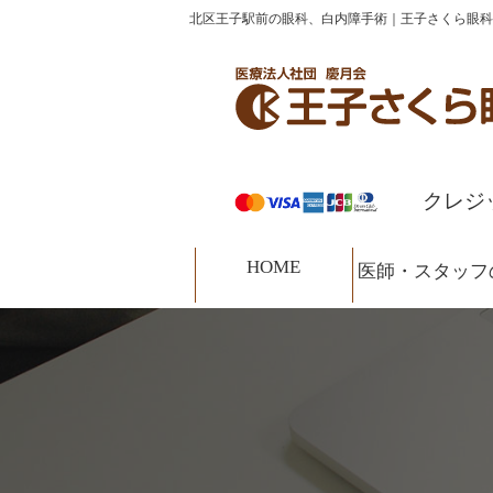
コ
ナ
北区王子駅前の眼科、白内障手術｜王子さくら眼科
HOME
診療案内
医師・スタッフの紹介
ン
ビ
テ
ゲ
ン
ー
ツ
シ
へ
ョ
ス
ン
クレジ
キ
に
ッ
移
HOME
プ
動
医師・スタッフ