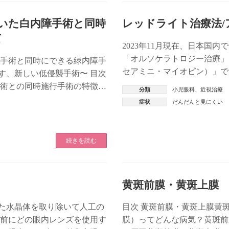
を用いた白内障手術と同時
レッドライト治療法/
て
2023年11月現在、日本国
「オルソケラトロジー治療」
内障手術と同時にできる緑内障手
セアミニ・マイオピン）」で
す、新しい低侵襲手術〜 目次
ます そんな中、近年注目を集め
障手術との同時施行手術の特徴
分類
小児眼科
、
近視治療
症状
だんだんと見にくい
続きを読む
黄斑前膜・黄斑上膜
た水晶体を取り除いて人工の
目次 黄斑前膜・黄斑上膜黄
術前にどの眼内レンズを使用す
膜）ってどんな病気？黄斑前