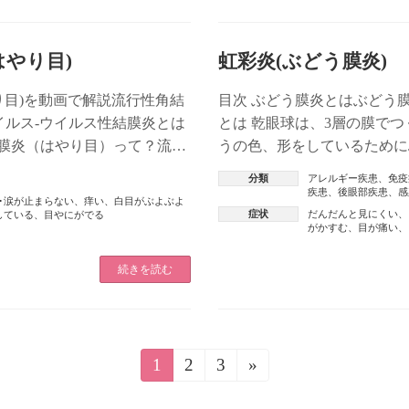
はやり目)
虹彩炎(ぶどう膜炎)
り目)を動画で解説流行性角結
目次 ぶどう膜炎とはぶどう
イルス-ウイルス性結膜炎とは
とは 乾眼球は、3層の膜で
膜炎（はやり目）って？流行
うの色、形をしているために
]
は、虹彩、毛様体、脈絡膜と呼
分類
アレルギー疾患
、
免疫
疾患
、
後眼部疾患
、
感
･涙が止まらない
、
痒い
、
白目がぶよぶよ
症状
だんだんと見にくい
、
している
、
目やにがでる
がかすむ
、
目が痛い
、
続きを読む
1
2
3
»
固
固
固
定
定
定