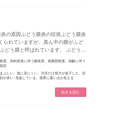
膜炎の原因ぶどう膜炎の症状ぶどう膜炎
つくられていますが、真ん中の膜がふど
ぶどう膜と呼ばれています。 ぶどう膜
ばれる […]
疾患
、
内科疾患に伴う眼疾患
、
前眼部疾患
、
加齢に伴う
染症
まぶしい
、
急に見にくい
、
片目だけ視力が低下した
、
目
目が赤い･充血している
、
視界に黒い点が見える
続きを読む