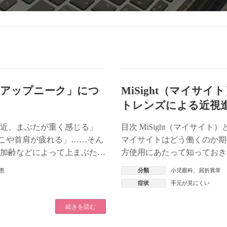
「アップニーク」につ
MiSight（マイサ
トレンズによる近視
 「最近、まぶたが重く感じる」
目次 MiSight（マイサイ
こや首肩が疲れる」……そん
マイサイトはどう働くのか期
 加齢などによって上まぶたが
方使用にあたって知っておき
方への注意夜間の光の見え方（
患
分類
小児眼科
、
屈折異常
症状
手元が見にくい
続きを読む