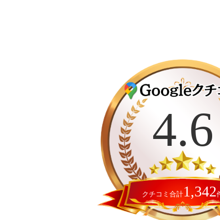
の
ペ
ー
ジ
カ
送
バ
り
ー
4.6
リ
ン
ク
1,342
クチコミ合計