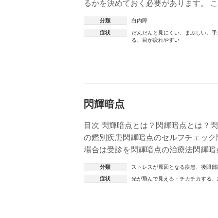
るかを決めておく必要があります。 
レンズに加えて「多焦点眼内レンズ」が 
分類
白内障
症状
だんだんと見にくい
、
まぶしい
、
手
る
、
目が疲れやすい
閃輝暗点
目次 閃輝暗点とは？閃輝暗点とは？
の鑑別疾患閃輝暗点のセルフチェック
場合は受診を閃輝暗点の治療法閃輝暗点
んてん)とは、突然、目がチカチカ・ギ 
分類
ストレスが原因となる疾患
、
後眼部
症状
光が飛んで見える・チカチカする
、