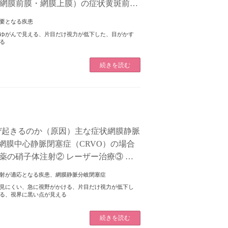
網膜前膜・網膜上膜）の症状黄斑前膜
斑上膜・網膜 […]
要となる疾患
ゆがんで見える
、
片目だけ視力が低下した
、
目がかす
る
続きを読む
ぜ起きるのか（原因）主な症状網膜静脈
網膜中心静脈閉塞症（CRVO）の場合
F薬の硝子体注射② レーザー治療③ ス
 […]
射が適応となる疾患
、
網膜静脈分岐閉塞症
見にくい
、
急に視野がかける
、
片目だけ視力が低下し
る
、
視界に黒い点が見える
続きを読む