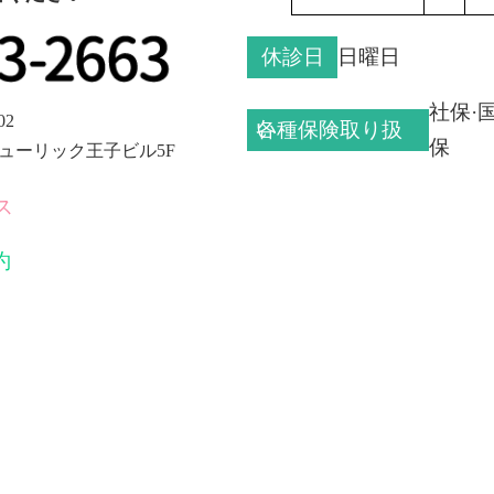
休診日
日曜日
社保·
02
各種保険取り扱い
保
 ヒューリック王子ビル5F
ス
約