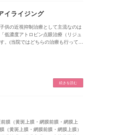
アイライジング
内で子供の近視抑制治療として主流なのは
「低濃度アトロピン点眼治療（リジュ
す。(当院ではどちらの治療も行ってい
て […]
続きを読む
斑前膜（黄斑上膜・網膜前膜・網膜上
膜（黄斑上膜・網膜前膜・網膜上膜）