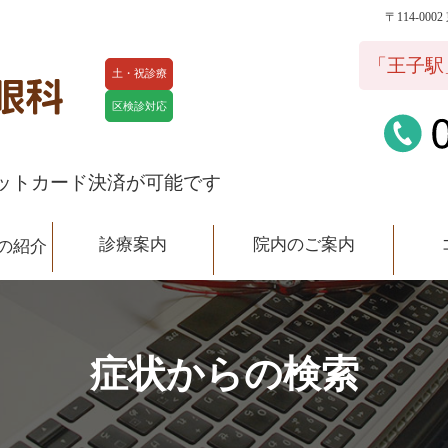
〒114-00
院内のご案内
コラム
スタ
「王子駅
土・祝診療
区検診対応
ットカード決済が可能です
診療案内
院内のご案内
の紹介
症状からの検索