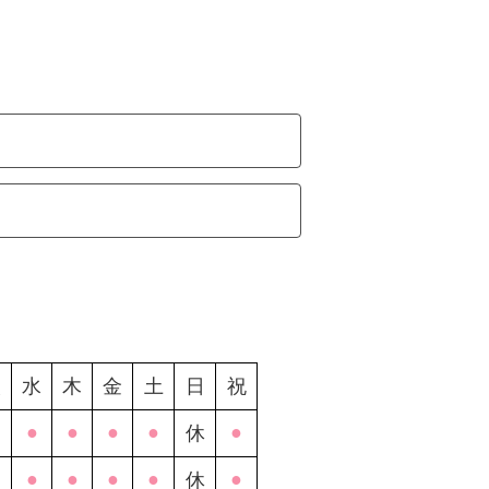
火
水
木
金
土
日
祝
●
●
●
●
●
休
●
●
●
●
●
休