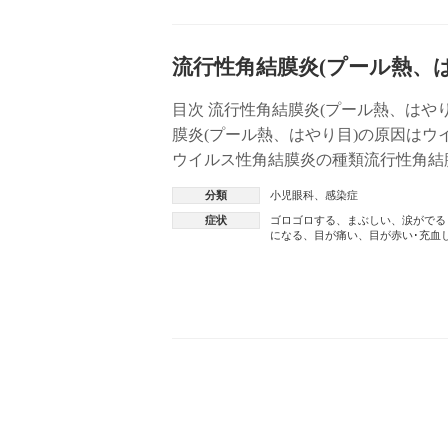
流行性角結膜炎(プール熱、
目次 流行性角結膜炎(プール熱、はや
膜炎(プール熱、はやり目)の原因はウ
ウイルス性角結膜炎の種類流行性角結
性角結膜炎（はやり目）の症状流行 […
分類
小児眼科
、
感染症
症状
ゴロゴロする
、
まぶしい
、
涙がでる
になる
、
目が痛い
、
目が赤い･充血
投
稿