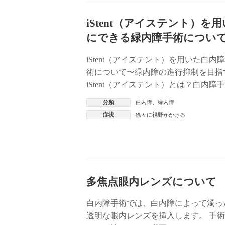
iStent（アイステント）
にできる緑内障手術につい
iStent（アイステント）を用いた白
術について〜緑内障の進行抑制を目指
iStent（アイステント）とは？白内
iStentのメリット […]
分類
白内障
、
緑内障
症状
徐々に視野がかける
多焦点眼内レンズについて
白内障手術では、白内障によって濁っ
透明な眼内レンズを挿入します。 手