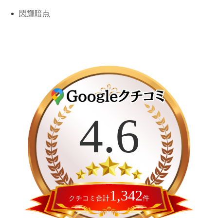
閃輝暗点
カ
バ
ー
4.6
リ
ン
ク
1,342
クチコミ合計
件