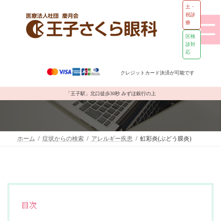
土・
祝診
療
区検
診対
応
コ
ナ
ン
ビ
クレジットカード決済が可能です
テ
ゲ
ン
ー
虹彩炎(ぶどう膜炎)
ツ
シ
「王子駅」北口徒歩30秒 みずほ銀行の上
へ
ョ
ス
ン
キ
に
ッ
移
ホーム
症状からの検索
アレルギー疾患
虹彩炎(ぶどう膜炎)
プ
動
目次