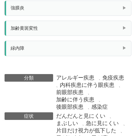
強膜炎
加齢黄斑変性
緑内障
アレルギー疾患
免疫疾患
分類
、
内科疾患に伴う眼疾患
、
、
前眼部疾患
、
加齢に伴う疾患
、
後眼部疾患
感染症
、
だんだんと見にくい
症状
、
まぶしい
急に見にくい
、
、
片目だけ視力が低下した
、