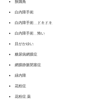
狭隅角
白内障手術
白内障手術 ドキドキ
白内障手術 怖い
目がかゆい
糖尿病網膜症
網膜静脈閉塞症
緑内障
花粉症
花粉症 薬