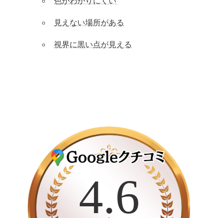
色がわかりにくい
見えない場所がある
視界に黒い点が見える
カ
バ
ー
4.6
リ
ン
ク