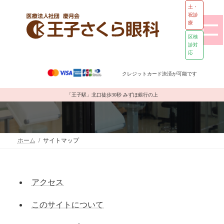
土・
祝診
療
区検
診対
応
コ
ナ
ン
ビ
クレジットカード決済が可能です
テ
ゲ
ン
ー
サイトマップ
ツ
シ
「王子駅」北口徒歩30秒 みずほ銀行の上
へ
ョ
ス
ン
キ
に
ッ
移
ホーム
サイトマップ
プ
動
アクセス
このサイトについて