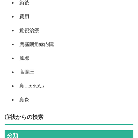
術後
費用
近視治療
閉塞隅角緑内障
風邪
高眼圧
鼻 かゆい
鼻炎
症状からの検索
分類