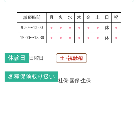
診療時間
月
火
水
木
金
土
日
祝
9:30〜13:00
●
●
●
●
●
●
休
●
15:00〜18:30
●
●
●
●
●
●
休
●
休診日
日曜日
各種保険取り扱い
社保·国保·生保