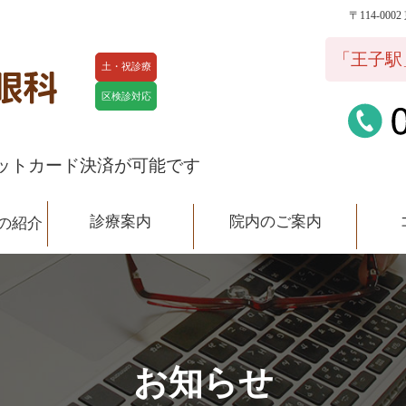
〒114-00
院内のご案内
コラム
スタ
「王子駅
土・祝診療
区検診対応
ットカード決済が可能です
診療案内
院内のご案内
の紹介
お知らせ