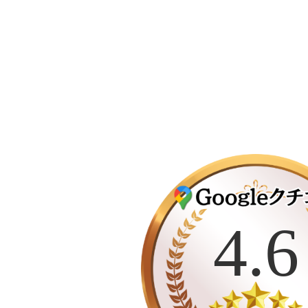
カ
バ
ー
4.6
リ
ン
ク