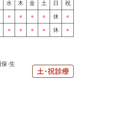
火
水
木
金
土
日
祝
●
●
●
●
●
休
●
●
●
●
●
休
国保·生