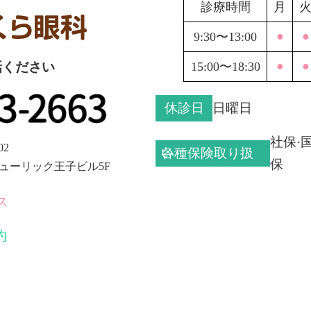
診療時間
月
●
●
9:30〜13:00
●
●
15:00〜18:30
話ください
休診日
日曜日
社保·
02
各種保険取り扱い
保
 ヒューリック王子ビル5F
ス
約