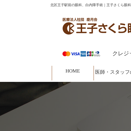
コ
ナ
北区王子駅前の眼科、白内障手術｜王子さくら眼科
HOME
診療案内
医師・スタッフの紹介
ン
ビ
テ
ゲ
ン
ー
ツ
シ
へ
ョ
ス
ン
クレジ
キ
に
ッ
移
HOME
プ
動
医師・スタッフ